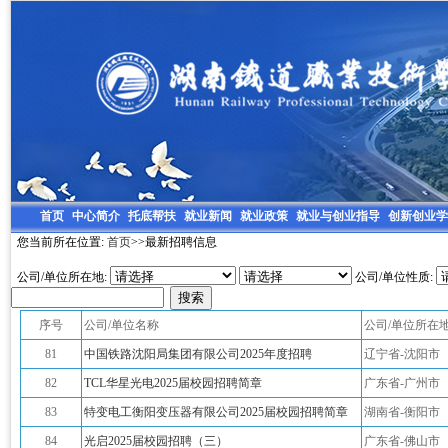
首页
中心简介
托底帮扶
就业新闻
就业政策
就业与创业指导
创新创业学
您当前所在位置:
首页
>>最新招聘信息
公司/单位所在地:
公司/单位性质:
序号
公司/单位名称
公司/单位所在
81
中国铁路沈阳局集团有限公司2025年度招聘
辽宁省-沈阳市
82
TCL华星光电2025届校园招聘简章
广东省-广州市
83
特变电工衡阳变压器有限公司2025届校园招聘简章
湖南省-衡阳市
84
光启2025届校园招聘（三）
广东省-佛山市