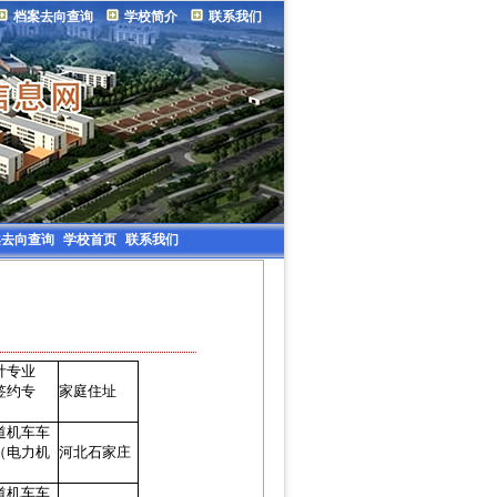
档案去向查询
学校简介
联系我们
案去向查询
学校首页
联系我们
计专业
签约专
家庭住址
）
道机车车
（电力机
河北石家庄
）
道机车车