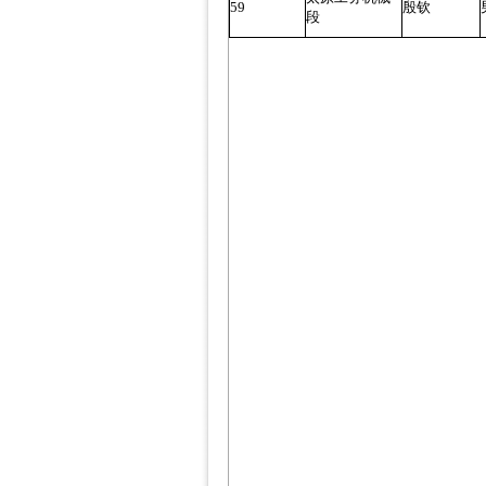
59
殷钦
段