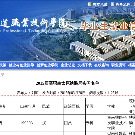
校友风采
办事流程
政策
就业与创业指导
创新创业学院
企业总览
文档下载
在线咨询
职业测评
档
文章
2015届高职生太原铁路局实习名单
发布人：刘琼 发布时间：2015年03月20日 阅读次数：112516
统
性别
出生年月
民族
政治面貌
学历
学校
（
业
湖南铁路科
铁
男
199303
汉
团员
专科
技职业技术
辆
学院
车
湖南铁路科
铁