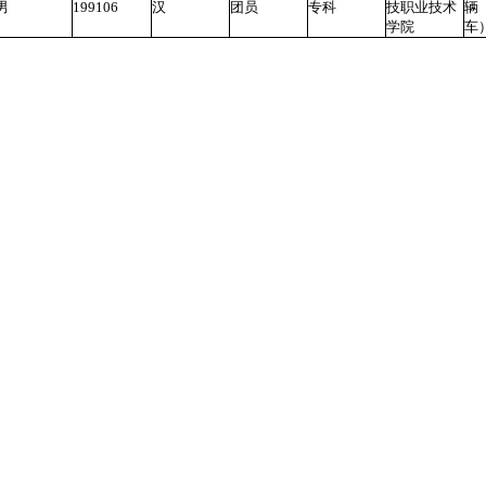
男
199106
汉
团员
专科
技职业技术
辆
学院
车