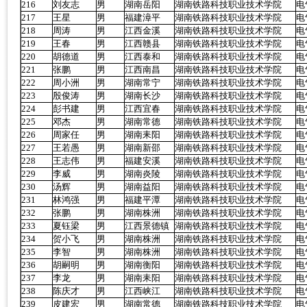
216
刘友志
男
湖南岳阳
湖南铁路科技职业技术学院
电
217
王星
男
福建漳平
湖南铁路科技职业技术学院
电
218
周涛
男
江西金溪
湖南铁路科技职业技术学院
电
219
王春
男
江西赣县
湖南铁路科技职业技术学院
电
220
胡德道
男
江西泰和
湖南铁路科技职业技术学院
电
221
张鹏
男
江西南昌
湖南铁路科技职业技术学院
电
222
周小洲
男
湖南常宁
湖南铁路科技职业技术学院
电
223
殷俊涛
男
湖南长沙
湖南铁路科技职业技术学院
电
224
彭书建
男
江西宜春
湖南铁路科技职业技术学院
电
225
邓杰
男
湖南常德
湖南铁路科技职业技术学院
电
226
周家任
男
湖南耒阳
湖南铁路科技职业技术学院
电
227
王若愚
男
湖南新邵
湖南铁路科技职业技术学院
电
228
王志伟
男
福建安溪
湖南铁路科技职业技术学院
电
229
李威
男
湖南炎陵
湖南铁路科技职业技术学院
电
230
汤辉
男
湖南益阳
湖南铁路科技职业技术学院
电
231
林鸿强
男
福建平潭
湖南铁路科技职业技术学院
电
232
张鹏
男
湖南株洲
湖南铁路科技职业技术学院
电
233
夏钰梁
男
江西景德镇
湖南铁路科技职业技术学院
电
234
贺小飞
男
湖南株洲
湖南铁路科技职业技术学院
电
235
李智
男
湖南株洲
湖南铁路科技职业技术学院
电
236
胡嗣明
男
湖南衡阳
湖南铁路科技职业技术学院
电
237
李龙
男
湖南耒阳
湖南铁路科技职业技术学院
电
238
陈庆才
男
江西峡江
湖南铁路科技职业技术学院
电
239
皮建宏
男
湖南常德
湖南铁路科技职业技术学院
电