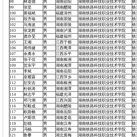
98
林道德
男
湖南邵阳
湖南铁路科技职业技术学院
铁
99
张坚
男
湖南醴陵
湖南铁路科技职业技术学院
铁
100
黄福斌
男
福建漳州
湖南铁路科技职业技术学院
铁
101
段齐瑜
男
湖南茶陵
湖南铁路科技职业技术学院
铁
102
马海波
男
湖南茶陵
湖南铁路科技职业技术学院
铁
103
张龙辉
男
湖南泸溪
湖南铁路科技职业技术学院
铁
104
龚亦旻
男
福建福州
湖南铁路科技职业技术学院
铁
105
王湘
男
江西于都
湖南铁路科技职业技术学院
铁
106
周伟健
男
江西鹰潭
湖南铁路科技职业技术学院
铁
107
余勇水
男
江西乐平
湖南铁路科技职业技术学院
铁
108
张子弦
男
湖南株洲
湖南铁路科技职业技术学院
铁
109
贺东宇
男
湖南湘潭
湖南铁路科技职业技术学院
铁
110
李斌
男
湖南岳阳
湖南铁路科技职业技术学院
铁
111
巫耀霖
男
江西萍乡
湖南铁路科技职业技术学院
铁
112
彭安吉
男
湖南株洲
湖南铁路科技职业技术学院
铁
113
杜钒涛
男
湖南湘潭
湖南铁路科技职业技术学院
铁
114
林志平
男
福建光泽
湖南铁路科技职业技术学院
铁
115
邓习潮
男
江西兴国
湖南铁路科技职业技术学院
铁
116
邹毅成
男
湖南醴陵
湖南铁路科技职业技术学院
铁
117
欧路畅
男
湖南岳阳
湖南铁路科技职业技术学院
铁
118
卢斯琪
男
湖南娄底
湖南铁路科技职业技术学院
铁
119
彭稳
男
湖南汉寿
湖南铁路科技职业技术学院
铁
120
冯杨
男
湖南汉寿
湖南铁路科技职业技术学院
铁
121
鲁攀
男
湖北黄梅
湖南铁路科技职业技术学院
铁