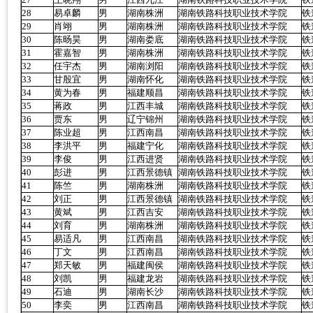
28
易卓麟
男
湖南株洲
湖南铁路科技职业技术学院
铁
29
肖翊
男
湖南株洲
湖南铁路科技职业技术学院
铁
30
陈旸昊
男
湖南娄底
湖南铁路科技职业技术学院
铁
31
霍嘉智
男
湖南株洲
湖南铁路科技职业技术学院
铁
32
任宇杰
男
湖南浏阳
湖南铁路科技职业技术学院
铁
33
甘殷宜
男
湖南怀化
湖南铁路科技职业技术学院
铁
34
黄为春
男
福建顺昌
湖南铁路科技职业技术学院
铁
35
蒋政
男
江西丰城
湖南铁路科技职业技术学院
铁
36
贾东
男
辽宁锦州
湖南铁路科技职业技术学院
铁
37
陈业超
男
江西南昌
湖南铁路科技职业技术学院
铁
38
李洪平
男
福建宁化
湖南铁路科技职业技术学院
铁
39
李俊
男
江西进贤
湖南铁路科技职业技术学院
铁
40
彭进
男
江西景德镇
湖南铁路科技职业技术学院
铁
41
陈竺
男
湖南株洲
湖南铁路科技职业技术学院
铁
42
刘正
男
江西景德镇
湖南铁路科技职业技术学院
铁
43
黄斌
男
江西吉安
湖南铁路科技职业技术学院
铁
44
刘育
男
湖南株洲
湖南铁路科技职业技术学院
铁
45
易适凡
男
江西南昌
湖南铁路科技职业技术学院
铁
46
丁文
男
江西南昌
湖南铁路科技职业技术学院
铁
47
郑天敏
男
福建闽侯
湖南铁路科技职业技术学院
铁
48
刘凯
男
福建龙岩
湖南铁路科技职业技术学院
铁
49
石迪
男
湖南长沙
湖南铁路科技职业技术学院
铁
50
李奕
男
江西南昌
湖南铁路科技职业技术学院
铁