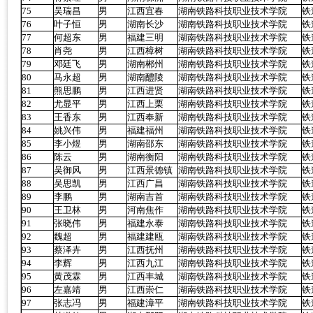
75
吴瑞昌
男
江西宜春
湖南铁路科技职业技术学院
铁
76
叶子恒
男
湖南长沙
湖南铁路科技职业技术学院
铁
77
何超东
男
福建三明
湖南铁路科技职业技术学院
铁
78
肖尧
男
江西樟树
湖南铁路科技职业技术学院
铁
79
邓廷飞
男
湖南郴州
湖南铁路科技职业技术学院
铁
80
马永超
男
湖南醴陵
湖南铁路科技职业技术学院
铁
81
熊思鹏
男
江西进贤
湖南铁路科技职业技术学院
铁
82
尤显平
男
江西上栗
湖南铁路科技职业技术学院
铁
83
王香东
男
江西奉新
湖南铁路科技职业技术学院
铁
84
姚兴伟
男
福建福州
湖南铁路科技职业技术学院
铁
85
李小煜
男
湖南邵东
湖南铁路科技职业技术学院
铁
86
陈云
男
湖南衡阳
湖南铁路科技职业技术学院
铁
87
吴御风
男
江西景德镇
湖南铁路科技职业技术学院
铁
88
吴思凯
男
江西广昌
湖南铁路科技职业技术学院
铁
89
李鹏
男
湖南吉首
湖南铁路科技职业技术学院
铁
90
王卫林
男
河南焦作
湖南铁路科技职业技术学院
铁
91
张晓伟
男
福建永泰
湖南铁路科技职业技术学院
铁
92
魏超
男
福建建瓯
湖南铁路科技职业技术学院
铁
93
蔡泽卉
男
江西抚州
湖南铁路科技职业技术学院
铁
94
李辉
男
江西九江
湖南铁路科技职业技术学院
铁
95
黄茂霖
男
江西丰城
湖南铁路科技职业技术学院
铁
96
左嘉靖
男
江西崇仁
湖南铁路科技职业技术学院
铁
97
张志冯
男
福建漳平
湖南铁路科技职业技术学院
铁