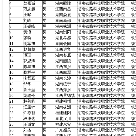
4
曾嘉诚
男
湖南醴陵
湖南铁路科技职业技术学院
铁
5
万志超
男
江西南昌
湖南铁路科技职业技术学院
铁
6
王晔
男
湖南娄底
湖南铁路科技职业技术学院
铁
7
刘峰
男
湖南新邵
湖南铁路科技职业技术学院
铁
8
王锐峰
男
湖南株洲
湖南铁路科技职业技术学院
铁
9
黄浪
男
湖南浏阳
湖南铁路科技职业技术学院
铁
10
张盼
男
湖北孝感
湖南铁路科技职业技术学院
铁
11
明军旭
男
湖南会同
湖南铁路科技职业技术学院
铁
12
赵超越
男
江西进贤
湖南铁路科技职业技术学院
铁
13
谭理
男
湖南娄底
湖南铁路科技职业技术学院
铁
14
郭思涛
男
湖南醴陵
湖南铁路科技职业技术学院
铁
15
陈星旭
男
江西东乡
湖南铁路科技职业技术学院
铁
16
蔡样平
男
江西鹰潭
湖南铁路科技职业技术学院
铁
17
柳哲豪
男
湖南长沙
湖南铁路科技职业技术学院
铁
18
邹华
男
湖南绥宁
湖南铁路科技职业技术学院
铁
19
鲁玉堃
男
江西萍乡
湖南铁路科技职业技术学院
铁
20
黄翰伦
男
江西景德镇
湖南铁路科技职业技术学院
铁
21
林善栋
男
福建福州
湖南铁路科技职业技术学院
铁
22
汪孟锌
男
湖南株洲
湖南铁路科技职业技术学院
铁
23
许尊智
男
福建建阳
湖南铁路科技职业技术学院
铁
24
段康达
男
湖北汉川
湖南铁路科技职业技术学院
铁
25
王诚文
男
福建永安
湖南铁路科技职业技术学院
铁
26
刘杰
男
广东韶关
湖南铁路科技职业技术学院
铁
27
王晓翔
男
江西九江
湖南铁路科技职业技术学院
铁