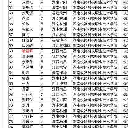
51
周后旺
男
湖南邵阳
湖南铁路科技职业技术学院
铁
52
刘思怡
男
湖南邵阳
湖南铁路科技职业技术学院
铁
53
刘思源
男
福建泉州
湖南铁路科技职业技术学院
铁
54
谢源
男
湖南株洲
湖南铁路科技职业技术学院
铁
55
竺敏
男
湖南株洲
湖南铁路科技职业技术学院
铁
56
谷臻宏
男
湖南株洲
湖南铁路科技职业技术学院
铁
57
陈亮
男
江西樟树
湖南铁路科技职业技术学院
铁
58
陈达杉
男
福建漳平
湖南铁路科技职业技术学院
铁
59
应越峰
男
江西景德镇
湖南铁路科技职业技术学院
铁
60
喻晨晖
男
江西南昌
湖南铁路科技职业技术学院
铁
61
夏承毅
男
福建永安
湖南铁路科技职业技术学院
铁
62
余宏伟
男
江西南昌
湖南铁路科技职业技术学院
铁
63
肖经旭
男
江西吉安
湖南铁路科技职业技术学院
铁
64
彭震
男
湖南双峰
湖南铁路科技职业技术学院
铁
65
邹鑫
男
湖南长沙
湖南铁路科技职业技术学院
铁
66
张杰
男
四川成都
湖南铁路科技职业技术学院
铁
67
龚豪
男
江西南昌
湖南铁路科技职业技术学院
铁
68
付仕刚
男
江西南昌
湖南铁路科技职业技术学院
铁
69
游双荣
男
湖南湘西
湖南铁路科技职业技术学院
铁
70
刘丹
男
湖南株洲
湖南铁路科技职业技术学院
铁
71
易晓博
男
湖南株洲
湖南铁路科技职业技术学院
铁
72
李兆林
男
湖南衡阳
湖南铁路科技职业技术学院
铁
73
易曦业
男
湖南株洲
湖南铁路科技职业技术学院
铁
74
蒋紫旺
男
湖南株洲
湖南铁路科技职业技术学院
铁