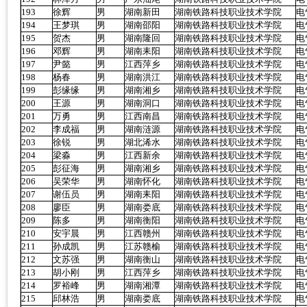
193
徐辉
男
湖南新田
湖南铁路科技职业技术学院
电
194
王梦琪
男
湖南邵阳
湖南铁路科技职业技术学院
电
195
贺杰
男
湖南隆回
湖南铁路科技职业技术学院
电
196
邓辉
男
湖南耒阳
湖南铁路科技职业技术学院
电
197
尹懿
男
江西萍乡
湖南铁路科技职业技术学院
电
198
杨春
男
湖南洪江
湖南铁路科技职业技术学院
电
199
彭缘缘
男
湖南湘乡
湖南铁路科技职业技术学院
电
200
王源
男
湖南洞口
湖南铁路科技职业技术学院
电
201
万勇
男
江西南昌
湖南铁路科技职业技术学院
电
202
李成福
男
湖南涟源
湖南铁路科技职业技术学院
电
203
徐锐
男
湖北浠水
湖南铁路科技职业技术学院
电
204
梁淼
男
江西新余
湖南铁路科技职业技术学院
电
205
彭征海
男
湖南湘乡
湖南铁路科技职业技术学院
电
206
吴荣华
男
湖南怀化
湖南铁路科技职业技术学院
电
207
谢伍员
男
湖南耒阳
湖南铁路科技职业技术学院
电
208
廖臣
男
湖南娄底
湖南铁路科技职业技术学院
电
209
陈多
男
湖南衡阳
湖南铁路科技职业技术学院
电
210
安宇晨
男
江西赣州
湖南铁路科技职业技术学院
电
211
孙成凯
男
江苏赣榆
湖南铁路科技职业技术学院
电
212
文苏强
男
湖南衡山
湖南铁路科技职业技术学院
电
213
胡小刚
男
江西萍乡
湖南铁路科技职业技术学院
电
214
罗裕峰
男
湖南湘潭
湖南铁路科技职业技术学院
电
215
邱林浩
男
湖南娄底
湖南铁路科技职业技术学院
电