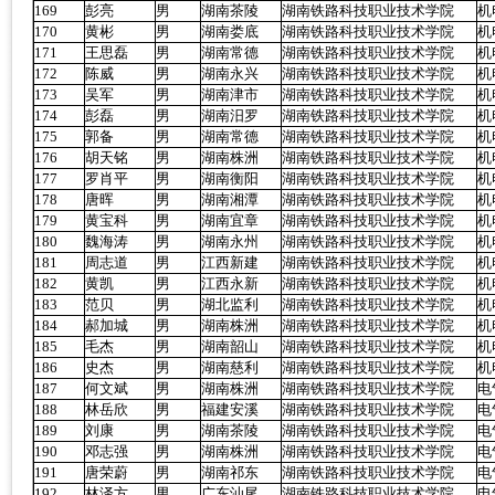
169
彭亮
男
湖南茶陵
湖南铁路科技职业技术学院
机
170
黄彬
男
湖南娄底
湖南铁路科技职业技术学院
机
171
王思磊
男
湖南常德
湖南铁路科技职业技术学院
机
172
陈威
男
湖南永兴
湖南铁路科技职业技术学院
机
173
吴军
男
湖南津市
湖南铁路科技职业技术学院
机
174
彭磊
男
湖南汨罗
湖南铁路科技职业技术学院
机
175
郭备
男
湖南常德
湖南铁路科技职业技术学院
机
176
胡天铭
男
湖南株洲
湖南铁路科技职业技术学院
机
177
罗肖平
男
湖南衡阳
湖南铁路科技职业技术学院
机
178
唐晖
男
湖南湘潭
湖南铁路科技职业技术学院
机
179
黄宝科
男
湖南宜章
湖南铁路科技职业技术学院
机
180
魏海涛
男
湖南永州
湖南铁路科技职业技术学院
机
181
周志道
男
江西新建
湖南铁路科技职业技术学院
机
182
黄凯
男
江西永新
湖南铁路科技职业技术学院
机
183
范贝
男
湖北监利
湖南铁路科技职业技术学院
机
184
郝加城
男
湖南株洲
湖南铁路科技职业技术学院
机
185
毛杰
男
湖南韶山
湖南铁路科技职业技术学院
机
186
史杰
男
湖南慈利
湖南铁路科技职业技术学院
机
187
何文斌
男
湖南株洲
湖南铁路科技职业技术学院
电
188
林岳欣
男
福建安溪
湖南铁路科技职业技术学院
电
189
刘康
男
湖南茶陵
湖南铁路科技职业技术学院
电
190
邓志强
男
湖南株洲
湖南铁路科技职业技术学院
电
191
唐荣蔚
男
湖南祁东
湖南铁路科技职业技术学院
电
192
林泽方
男
广东汕尾
湖南铁路科技职业技术学院
电