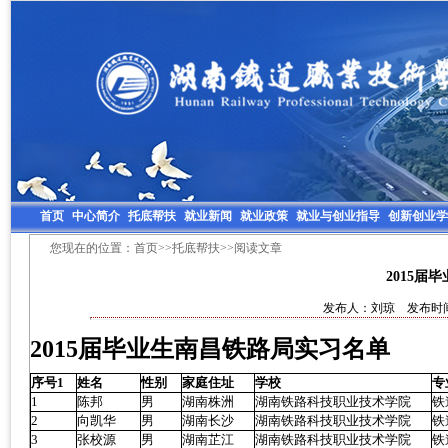
首页
中心简介
托底帮扶
就业新闻
就业政策
就业与创业指导
创新创业学
您现在的位置：
首页
>>
托底帮扶
>>阅读文章
2015届
发布人：刘琼 发布时间：2
2015届毕业生南昌铁路局实习名单
序号
1
姓名
性别
家庭住址
学校
专
1
陈邦
男
湖南株洲
湖南铁路科技职业技术学院
铁
2
向凯华
男
湖南长沙
湖南铁路科技职业技术学院
铁
3
张校源
男
湖南芷江
湖南铁路科技职业技术学院
铁