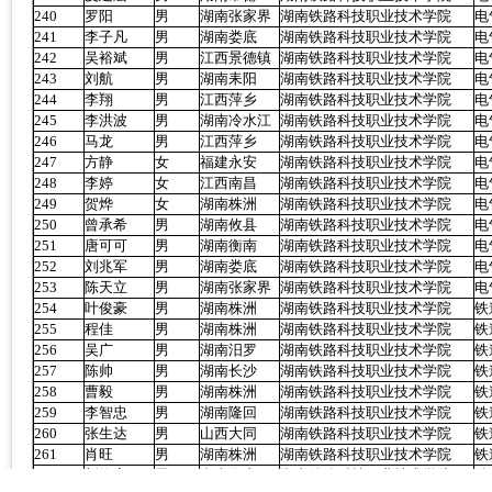
240
罗阳
男
湖南张家界
湖南铁路科技职业技术学院
电
241
李子凡
男
湖南娄底
湖南铁路科技职业技术学院
电
242
吴裕斌
男
江西景德镇
湖南铁路科技职业技术学院
电
243
刘航
男
湖南耒阳
湖南铁路科技职业技术学院
电
244
李翔
男
江西萍乡
湖南铁路科技职业技术学院
电
245
李洪波
男
湖南冷水江
湖南铁路科技职业技术学院
电
246
马龙
男
江西萍乡
湖南铁路科技职业技术学院
电
247
方静
女
福建永安
湖南铁路科技职业技术学院
电
248
李婷
女
江西南昌
湖南铁路科技职业技术学院
电
249
贺烨
女
湖南株洲
湖南铁路科技职业技术学院
电
250
曾承希
男
湖南攸县
湖南铁路科技职业技术学院
电
251
唐可可
男
湖南衡南
湖南铁路科技职业技术学院
电
252
刘兆军
男
湖南娄底
湖南铁路科技职业技术学院
电
253
陈天立
男
湖南张家界
湖南铁路科技职业技术学院
电
254
叶俊豪
男
湖南株洲
湖南铁路科技职业技术学院
铁
255
程佳
男
湖南株洲
湖南铁路科技职业技术学院
铁
256
吴广
男
湖南汨罗
湖南铁路科技职业技术学院
铁
257
陈帅
男
湖南长沙
湖南铁路科技职业技术学院
铁
258
曹毅
男
湖南株洲
湖南铁路科技职业技术学院
铁
259
李智忠
男
湖南隆回
湖南铁路科技职业技术学院
铁
260
张生达
男
山西大同
湖南铁路科技职业技术学院
铁
261
肖旺
男
湖南株洲
湖南铁路科技职业技术学院
铁
262
刘锋宇
男
湖南衡山
湖南铁路科技职业技术学院
铁