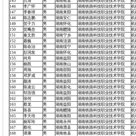
145
吕清
男
湖南攸县
湖南铁路科技职业技术学院
机
146
李广怀
男
湖南新邵
湖南铁路科技职业技术学院
机
147
李春球
男
湖南耒阳
湖南铁路科技职业技术学院
机
148
陈志鹏
男
湖南安仁
湖南铁路科技职业技术学院
机
149
贺子力
男
湖南怀化
湖南铁路科技职业技术学院
机
150
贺飚垒
男
湖南醴陵
湖南铁路科技职业技术学院
机
151
秦文胜
男
湖南宁乡
湖南铁路科技职业技术学院
机
152
聂巍
男
湖南涟源
湖南铁路科技职业技术学院
机
153
陈命治
男
湖南绥宁
湖南铁路科技职业技术学院
机
154
彭润发
男
湖南怀化
湖南铁路科技职业技术学院
机
155
何舟
男
湖南益阳
湖南铁路科技职业技术学院
机
156
杨凯
男
湖南衡山
湖南铁路科技职业技术学院
机
157
周旭
男
湖南邵阳
湖南铁路科技职业技术学院
机
158
邓罗成
男
湖南衡阳
湖南铁路科技职业技术学院
机
159
颜涛
男
湖南益阳
湖南铁路科技职业技术学院
机
160
陈凌云
男
湖南新化
湖南铁路科技职业技术学院
机
161
邹浩强
男
湖南益阳
湖南铁路科技职业技术学院
机
162
张何
男
湖南浏阳
湖南铁路科技职业技术学院
机
163
蔡龙
男
湖南益阳
湖南铁路科技职业技术学院
机
164
陈喜
男
湖南醴陵
湖南铁路科技职业技术学院
机
165
李天培
男
湖南衡阳
湖南铁路科技职业技术学院
机
166
杨军玲
男
湖南永州
湖南铁路科技职业技术学院
机
167
蔡伦
男
湖南澧县
湖南铁路科技职业技术学院
机
168
谭康
男
湖南攸县
湖南铁路科技职业技术学院
机