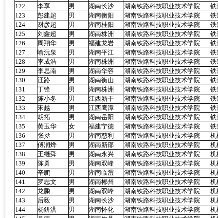
122
李享
男
湖南长沙
湖南铁路科技职业技术学院
铁
123
彭建超
男
湖南衡阳
湖南铁路科技职业技术学院
铁
124
谢彦超
男
湖南桂阳
湖南铁路科技职业技术学院
铁
125
刘鑫超
男
湖南株洲
湖南铁路科技职业技术学院
铁
126
周翔华
男
福建龙岩
湖南铁路科技职业技术学院
铁
127
喻沅泉
男
湖南平江
湖南铁路科技职业技术学院
铁
128
李成浩
男
湖南株洲
湖南铁路科技职业技术学院
铁
129
李思南
男
湖南华容
湖南铁路科技职业技术学院
铁
130
汪路
男
湖南衡山
湖南铁路科技职业技术学院
铁
131
丁锋
男
湖南株洲
湖南铁路科技职业技术学院
铁
132
陈小冬
男
江西新干
湖南铁路科技职业技术学院
铁
133
宋越
男
江西鹰潭
湖南铁路科技职业技术学院
铁
134
胡拓
男
湖南岳阳
湖南铁路科技职业技术学院
铁
135
黄玉华
女
福建宁德
湖南铁路科技职业技术学院
铁
136
张拯
男
湖南慈利
湖南铁路科技职业技术学院
机
137
傅润烨
男
湖南新邵
湖南铁路科技职业技术学院
机
138
王继舜
男
湖南永兴
湖南铁路科技职业技术学院
机
139
陈勇
男
湖南双峰
湖南铁路科技职业技术学院
机
140
辛鹏
男
湖南临澧
湖南铁路科技职业技术学院
机
141
罗志文
男
湖南郴州
湖南铁路科技职业技术学院
机
142
龙鹏
男
湖南双峰
湖南铁路科技职业技术学院
机
143
后毅
男
湖南长沙
湖南铁路科技职业技术学院
机
144
杨鈃洪
男
湖南怀化
湖南铁路科技职业技术学院
机