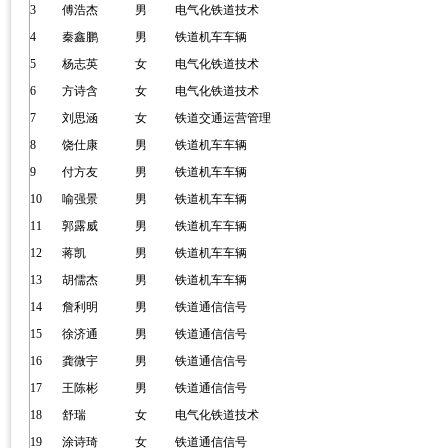
3
傅浩杰
男
电气化铁道技术
4
秦鑫鹏
男
铁道机车车辆
5
杨志英
女
电气化铁道技术
6
方诗含
女
电气化铁道技术
7
刘思涵
女
铁道交通运营管理
8
饶仕康
男
铁道机车车辆
9
付方友
男
铁道机车车辆
10
喻强景
男
铁道机车车辆
11
郭露威
男
铁道机车车辆
12
蒋凯
男
铁道机车车辆
13
胡儒杰
男
铁道机车车辆
14
詹利明
男
铁道通信信号
15
徐济通
男
铁道通信信号
16
龚微宇
男
铁道通信信号
17
王陈彬
男
铁道通信信号
18
舒瑞
女
电气化铁道技术
19
涂诗琦
女
铁道通信信号