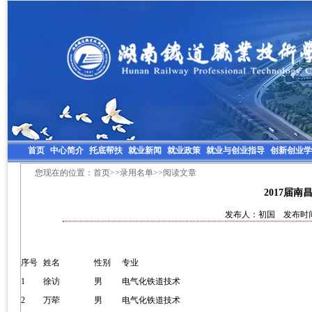
首页
中心简介
托底帮扶
就业新闻
就业政策
就业与创业指导
创新创业学
您现在的位置：
首页
>>
录用名单
>>阅读文章
2017届
发布人：初国 发布时间：2
序号
姓名
性别
专业
1
徐访
男
电气化铁道技术
2
万荦
男
电气化铁道技术