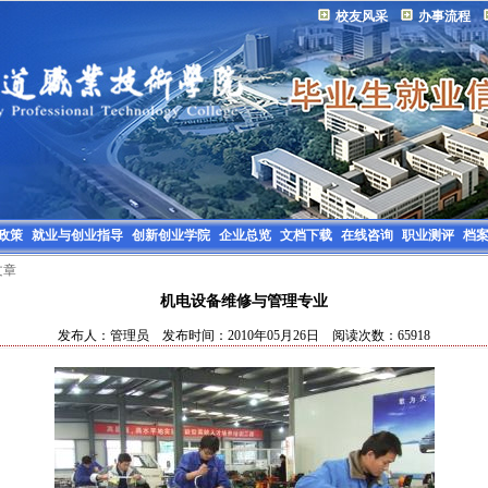
校友风采
办事流程
政策
就业与创业指导
创新创业学院
企业总览
文档下载
在线咨询
职业测评
档
文章
机电设备维修与管理专业
发布人：管理员 发布时间：2010年05月26日 阅读次数：65918