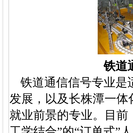
铁道
铁道通信信号专业是
发展，以及长株潭一体
就业前景的专业。目前
工学结合
”
的
“
订单式
”
人