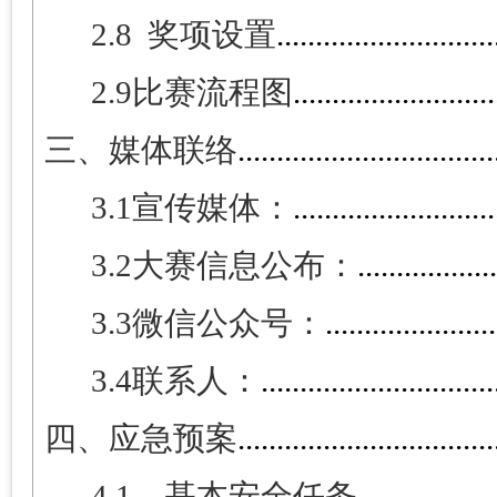
2.8
奖项设置
............................
2.9
比赛流程图
.........................
三、媒体联络
.................................
3.1
宣传媒体：
.........................
3.2
大赛信息公布：
.................
3.3
微信公众号：
.....................
3.4
联系人：
..............................
四、应急预案
.................................
4.1
、
基本安全任务
.................