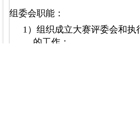
组委会职能：
1
）组织成立大赛评委会和执
的工作；
2
）审定大赛相关文件和活动
3
）确保大赛经费并监督经费
4
）审定赞助商资格，确定赞
5
）协调竞赛场地、器材、设
6
）联系株洲市政府等部门领
7
）处理竞赛争议问题；