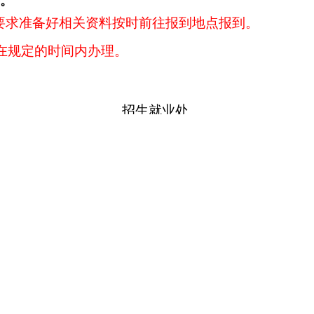
责。
要求准备好相关资料按时前往报到地点报到。
在规定的时间内办理。
招生就业处
2019
年6月5日
李仕祺
 沈伟
学院 罗静
31- 22780180 刘老师