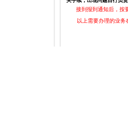
关手续，出现问题自行负
接到报到通知后，按
以上需要办理的业务
各二级学院招就负责人：
铁道车辆学院 丁琦
铁道工程与信息学院 
铁道供电与电气学院
铁道机车学院 沈丽
铁道运输管理与经济
招生就业处咨询电话: 07