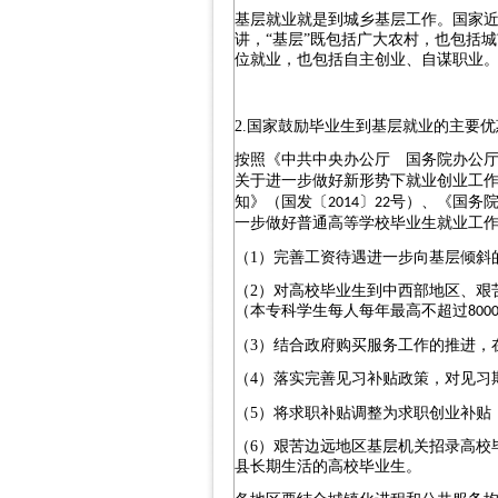
基层就业就是到城乡基层工作。国家
讲，
“基层”既包括广大农村，也包括
位就业，也包括自主创业、自谋职业
2.
国家鼓励毕业生到基层就业的主要优
按照《中共中央办公厅 国务院办公
关于进一步做好新形势下就业创业工
知》（国发〔
〕
号）、《国务
2014
22
一步做好普通高等学校毕业生就业工
（
1
）完善工资待遇进一步向基层倾斜
（
2
）对高校毕业生到中西部地区、艰
（本专科学生每人每年最高不超过
800
（
3
）结合政府购买服务工作的推进，
（
4
）落实完善见习补贴政策，对见习
（
5
）将求职补贴调整为求职创业补贴
（
6
）艰苦边远地区基层机关招录高校
县长期生活的高校毕业生。