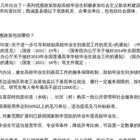
近几年出台了一系列优惠政策鼓励高校毕业生积极参加社会主义新农村建
城市街道社区；既涵盖县级以下党政机关、企事业单位，也包括社会团体
。
惠政策包括哪些？
厅印发
<
关于进一步引导和鼓励高校毕业生到基层工作的意见
的通知》（
>
作的意见》（国发〔
〕
号）、《国务院办公厅关于做好
年全国
2015
23
2014
院办公厅关于做好
年全国普通高等学校毕业生就业工作的通知》（国
2013
作的通知》（国发〔
〕
号）等文件规定：
2011
16
的办法，健全高校毕业生到基层工作的服务保障机制，鼓励毕业生到乡镇
苦边远地区和老工业基地县以下基层单位就业、履行一定服务期限的，按
元、研究生每人每年最高不超过
元）。
0
12000
在基层特别是街道（乡镇）、社区（村）购买一批公共管理和社会服务岗
期满留用率达到
以上的见习单位，适当提高见习补贴标准。
50%
，对象范围扩展到已获得国家助学贷款的毕业年度高校毕业生。
毕业生可适当放宽学历、专业等条件，降低开考比例，可设置一定数量的