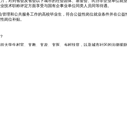
潜力，对到省会及省会以下城市的社会团体、基金会、民办非企业单位就
专业技术职称评定方面享受与国有企事业单位同类人员同等待遇。
会管理和公共服务工作的高校毕业生，符合公益性岗位就业条件并在公益
益性岗位补贴。
？
包括大学生村官、支教、支农、支医、乡村扶贫，以及城市社区的法律援
、廉租房配套服务等岗位。
《关于公布第一批基层社会管理和公共服务岗位目录的通知》（人社部函
以指导各地做好鼓励和引导高校毕业生到基层就业的工作。这批发布的岗
服务、基层文化科技服务、基层法律服务、基层民政、托老托幼、助残服
括在街道（乡镇）、社区（村）等基层单位从事公共就业服务、社会保障
文化、科技、体育、普法宣传、民事调解、托老、养老、托幼、助残、公
岗位？
的相应的社会管理和公共服务岗位。部分由政府出资，或由相关组织和单