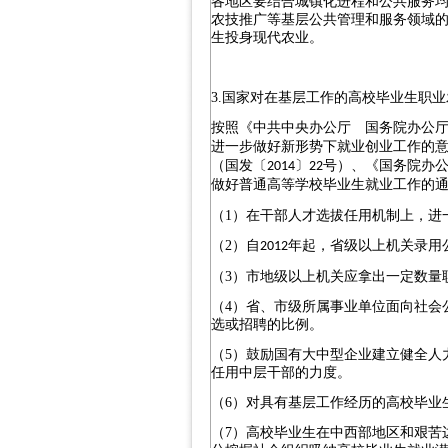
各地区要结合城镇化进程和公共服务
农技推广等基层公共管理和服务领域
生投身现代农业。
3.
国家对在基层工作的高校毕业生职业
按照《中共中央办公厅 国务院办公
进一步做好新形势下就业创业工作的
（国发〔
〕
号）、《国务院办
2014
22
做好普通高等学校毕业生就业工作的
（
1
）在干部人才选拔任用机制上，进
（
2
）自
年起，省级以上机关录用
2012
（
3
）市地级以上机关应拿出一定数量
（
4
）省、市级所属事业单位面向社会
选或招聘的比例。
（
5
）鼓励国有大中型企业建立健全人
任用中层干部的力度。
（
6
）对具有基层工作经历的高校毕业
（
7
）高校毕业生在中西部地区和艰苦