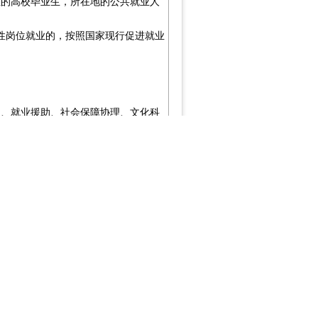
业的高校毕业生，所在地的公共就业人
性岗位就业的，按照国家现行促进就业
助、就业援助、社会保障协理、文化科
〔
〕
号），向社会公布第一批
2009
135
位目录共分为基层人力资源和社会保障
务、基层市政管理、基层公共环境与设
、劳动关系协调、劳动监察、农业、扶
共设施设备管理养护等相关事务管理服
位出资。所安排使用的人员按规定享受