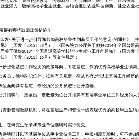
均等化要求，充分挖掘教育、劳动就业、社会保障、医疗卫生、住房保障
的就业潜力，吸纳高校毕业生就业。要结合推进农业科技创新、健全农业
发展有哪些鼓励政策措施？
厅印发
<
关于进一步引导和鼓励高校毕业生到基层工作的意见
的通知》（
>
意见》（国发〔
〕
号）、《国务院办公厅关于做好
年全国普通
2015
23
2014
公厅关于做好
年全国普通高等学校毕业生就业工作的通知》（国办发
2013
通知》（国发〔
〕
号）等文件规定：
2011
16
一步强化基层工作经历的政策导向，向在基层工作的优秀高校毕业生倾斜
公务员，除特殊职位外，按照有关规定一律从具有
年以上基层工作经历
2
职位面向具有基层工作经历的公务员进行公开遴选。
公开招聘时，应拿出一定数量岗位公开招聘有基层事业单位工作经历的人
力资源管理激励机制，将在基层生产和管理一线表现优秀的高校毕业生纳
生，在研究生招录和事业单位选聘时实行优先。
边远地区县以下基层单位从事专业技术工作，申报相应职称时，可不参加