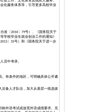
、社会工作、文化体育及残疾人服务、
社会化服务体系等，引导更多高校毕业
中办发〔
〕
号）、《国务院关于
2016
79
高等学校毕业生就业创业工作的通知》
〔
〕
号）和《国务院关于进一步
2013
35
。
的人员中考录。
员。有条件的地区，可明确具体公开遴
入后备人才队伍，加大从基层一线选拔
职称外语考试或放宽外语成绩要求。充