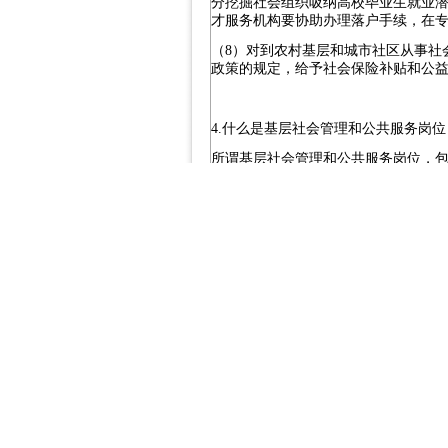
分挖掘社会组织吸纳高校毕业生就业
才服务机构要协助办理落户手续，在
（
8
）对到农村基层和城市社区从事社
政策的规定，给予社会保险补贴和公
4.
什么是基层社会管理和公共服务岗位
所谓基层社会管理和公共服务岗位，
技服务、养老服务、残疾人居家服务
2009
年
月，人力资源社会保障部下发
4
基层社会管理和公共服务岗位目录，
管理、基层农业服务、基层医疗卫生
施管理维护以及其他等
大类领域，包
9
贫开发、医疗、卫生、保健、防疫、
务工作的
种岗位。
50
5.
什么是其他基层社会管理和公共服务
在街道社区、乡镇等基层开发或设立
相关补贴。