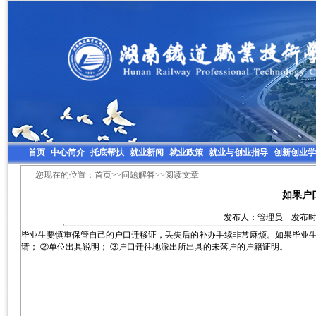
首页
中心简介
托底帮扶
就业新闻
就业政策
就业与创业指导
创新创业学
您现在的位置：
首页
>>
问题解答
>>阅读文章
如果户
发布人：管理员 发布时间：
毕业生要慎重保管自己的户口迁移证，丢失后的补办手续非常麻烦。如果毕业生
请； ②单位出具说明； ③户口迁往地派出所出具的未落户的户籍证明。