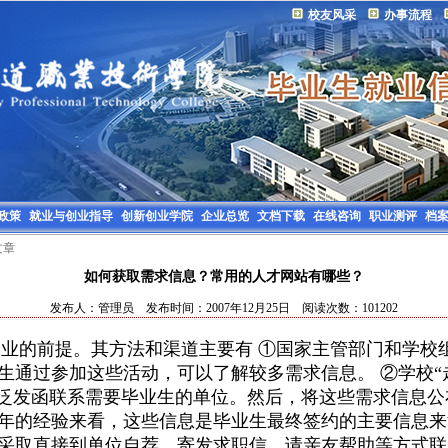
校友风采
办事流程
政策
就业与创业指导
创新创业学院
企业总览
文档下载
在线咨询
职业测评
档
文章
如何获取需求信息？常用的人才网站有哪些？
发布人：管理员 发布时间：2007年12月25日 阅读次数：101202
的前提。其方法和渠道主要有 ①国家主管部门和学校
生通过参加这些活动，可以了解较多需求信息。 ②学校“走
广泛发函联系需要毕业生的单位。然后，将这些需求信息
年的经验来看，这些信息是毕业生最终签约的主要信息来
采取直接到单位自荐、寄发求职信、请亲友帮助等方式联