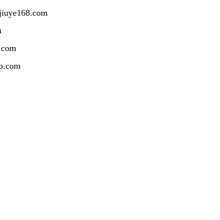
uye168.com
m
.com
b.com