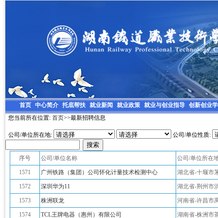
首页
中心简介
托底帮扶
就业新闻
就业政策
就业与创业指导
创新创业学
您当前所在位置:
首页
>>最新招聘信息
公司/单位所在地:
公司/单位性质:
序号
公司/单位名称
公司/单位所在
1571
广州铁路（集团）公司怀化计量技术检测中心
湖北省-十堰市
1572
深圳华为11
湖北省-荆州市
1573
株洲联龙
河南省-许昌市
1574
TCL王牌电器（惠州）有限公司
湖南省-株洲市