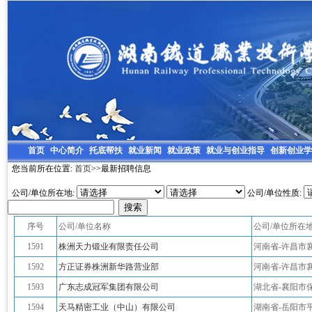
首页
中心简介
托底帮扶
就业新闻
就业政策
就业与创业指导
创新创业学
您当前所在位置:
首页
>>最新招聘信息
公司/单位所在地:
公司/单位性质:
序号
公司/单位名称
公司/单位所在
1591
株洲天力锻业有限责任公司
河南省-许昌市
1592
方正证券株洲新华路营业部
河南省-许昌市
1593
广东志成冠军集团有限公司
湖北省-襄阳市
1594
天马精密工业（中山）有限公司
湖南省-岳阳市