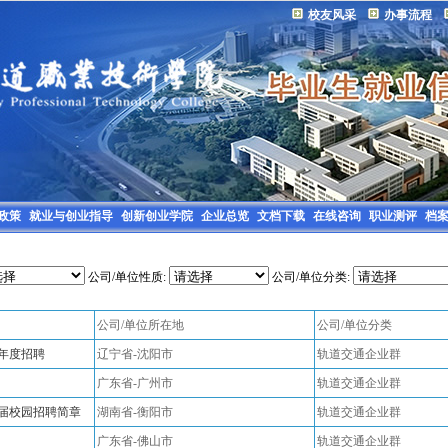
校友风采
办事流程
政策
就业与创业指导
创新创业学院
企业总览
文档下载
在线咨询
职业测评
档
公司/单位性质:
公司/单位分类:
公司/单位所在地
公司/单位分类
5年度招聘
辽宁省-沈阳市
轨道交通企业群
广东省-广州市
轨道交通企业群
5届校园招聘简章
湖南省-衡阳市
轨道交通企业群
广东省-佛山市
轨道交通企业群