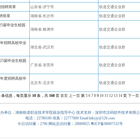
校园招聘简章
山东省-济宁市
轨道交通企业群
招聘简章
湖南省-长沙市
轨道交通企业群
25届毕业生校园
湖南省-株洲市
轨道交通企业群
5年招聘高校毕业
湖北省-武汉市
轨道交通企业群
25届毕业生校园
广东省-东莞市
轨道交通企业群
5年度招聘高校毕
北京市-北京市
轨道交通企业群
6
条信息，每页显示
10
条，共
160
页
首页
上一页
第
5
6
7
8
9
10
11
12
13
14
页
下一页
主办单位：湖南铁道职业技术学院就业指导中心 技术支持：
深圳市汉码软件技术有限公
电话：22780180 传真：22777000
Email:htkyjy@126.com
今日访问量：2796 网站总访问量：28009025
粤ICP备08007532号