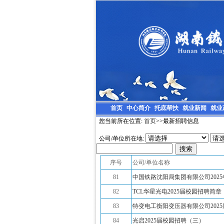
首页
中心简介
托底帮扶
就业新闻
就业
您当前所在位置:
首页
>>最新招聘信息
公司/单位所在地:
序号
公司/单位名称
81
中国铁路沈阳局集团有限公司202
82
TCL华星光电2025届校园招聘简章
83
特变电工衡阳变压器有限公司202
84
光启2025届校园招聘（三）