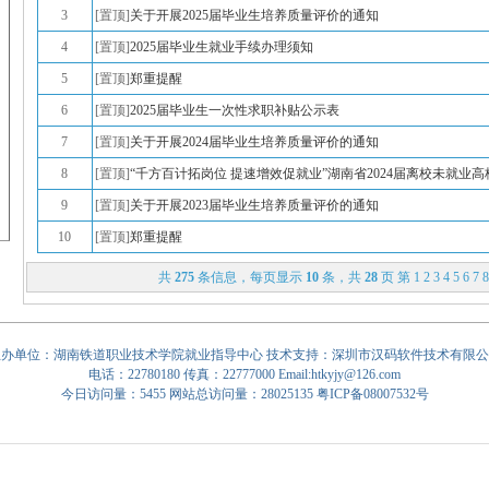
3
[置顶]
关于开展2025届毕业生培养质量评价的通知
4
[置顶]
2025届毕业生就业手续办理须知
5
[置顶]
郑重提醒
6
[置顶]
2025届毕业生一次性求职补贴公示表
7
[置顶]
关于开展2024届毕业生培养质量评价的通知
8
[置顶]
“千方百计拓岗位 提速增效促就业”湖南省2024届离校未就业高校
9
[置顶]
关于开展2023届毕业生培养质量评价的通知
10
[置顶]
郑重提醒
共
275
条信息，每页显示
10
条，共
28
页 第
1
2
3
4
5
6
7
主办单位：湖南铁道职业技术学院就业指导中心 技术支持：
深圳市汉码软件技术有限公
电话：22780180 传真：22777000
Email:htkyjy@126.com
今日访问量：5455 网站总访问量：28025135
粤ICP备08007532号