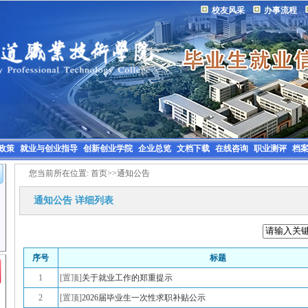
校友风采
办事流程
政策
就业与创业指导
创新创业学院
企业总览
文档下载
在线咨询
职业测评
档
您当前所在位置:
首页
>>
通知公告
通知公告
详细列表
序号
标题
1
[置顶]
关于就业工作的郑重提示
2
[置顶]
2026届毕业生一次性求职补贴公示