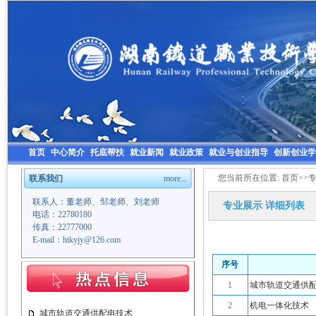
首页
中心简介
托底帮扶
就业新闻
就业政策
就业与创业指导
创新创业学
您当前所在位置:
首页
>>
联系我们
more...
联系人：董老师、邹老师、刘老师
专业展示
详细列表
电话：22780180
传真：22777000
E-mail：htkyjy@126.com
序号
1
城市轨道交通供
2
机电一体化技术
城市轨道交通供配电技术